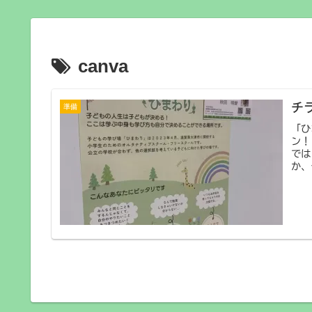
canva
チ
準備
「ひ
ン！
では
か、