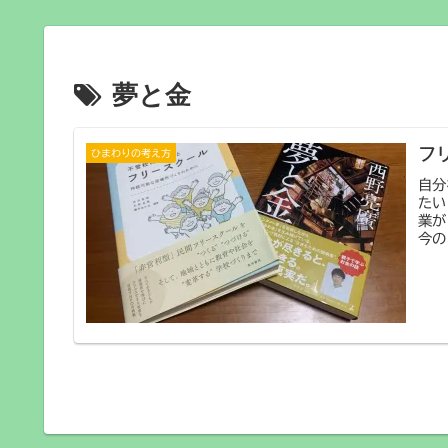
夢と金
フ
ひまわりの考え方
自分
たい
業が
今の